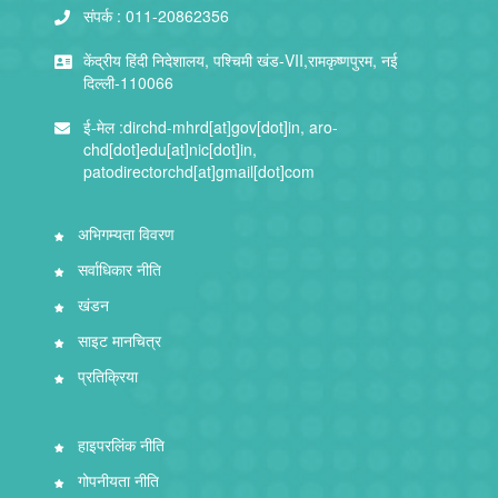
संपर्क :
011-20862356
केंद्रीय हिंदी निदेशालय, पश्चिमी खंड-VII,रामकृष्णपुरम, नई
दिल्ली-110066
ई-मेल :
dirchd-mhrd[at]gov[dot]in, aro-
chd[dot]edu[at]nic[dot]in,
patodirectorchd[at]gmail[dot]com
अभिगम्यता विवरण
सर्वाधिकार नीति
खंडन
साइट मानचित्र
प्रतिक्रिया
हाइपरलिंक नीति
गोपनीयता नीति