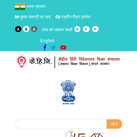
भारत सरकार
मुख्य सामग्री पर जाएं
स्क्रीन रीडर एक्सेस
A
A
A
शब्द का आकार बदलें
A-
A
A+
English
Search form
खोजे