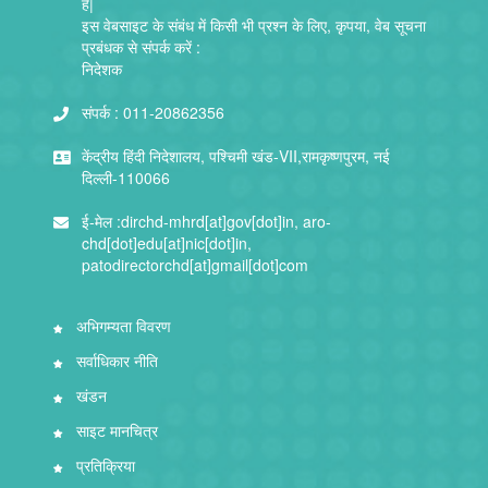
है|
इस वेबसाइट के संबंध में किसी भी प्रश्न के लिए, कृपया, वेब सूचना
प्रबंधक से संपर्क करें :
निदेशक
संपर्क :
011-20862356
केंद्रीय हिंदी निदेशालय, पश्चिमी खंड-VII,रामकृष्णपुरम, नई
दिल्ली-110066
ई-मेल :
dirchd-mhrd[at]gov[dot]in, aro-
chd[dot]edu[at]nic[dot]in,
patodirectorchd[at]gmail[dot]com
अभिगम्यता विवरण
सर्वाधिकार नीति
खंडन
साइट मानचित्र
प्रतिक्रिया