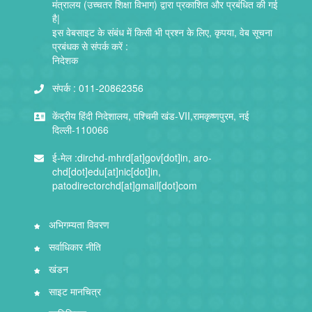
मंत्रालय (उच्चतर शिक्षा विभाग) द्वारा प्रकाशित और प्रबंधित की गई
है|
इस वेबसाइट के संबंध में किसी भी प्रश्न के लिए, कृपया, वेब सूचना
प्रबंधक से संपर्क करें :
निदेशक
संपर्क :
011-20862356
केंद्रीय हिंदी निदेशालय, पश्चिमी खंड-VII,रामकृष्णपुरम, नई
दिल्ली-110066
ई-मेल :
dirchd-mhrd[at]gov[dot]in, aro-
chd[dot]edu[at]nic[dot]in,
patodirectorchd[at]gmail[dot]com
अभिगम्यता विवरण
सर्वाधिकार नीति
खंडन
साइट मानचित्र