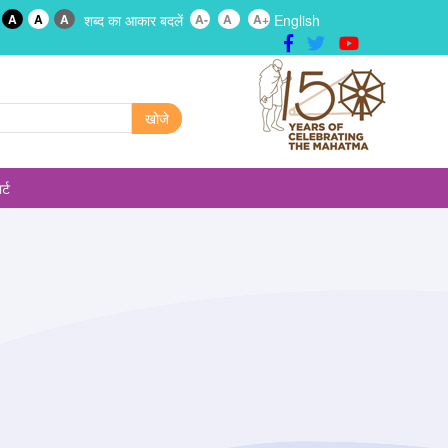
A
A
A
शब्द का आकार बदलें
A-
A
A+
English
र्ट